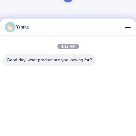
Ymiko
Быстрый контакт
Адрес
4:12 AM
№ 2618, 4-я дорога Конгган, зона экономического
Good day, what product are you looking for?
развития Юго-Западного аэропорта, город Чэнду,
провинция Сычуань, КНР.
Телефон
86-28-85739522
Электронная почта
sales_1@santoncc.com