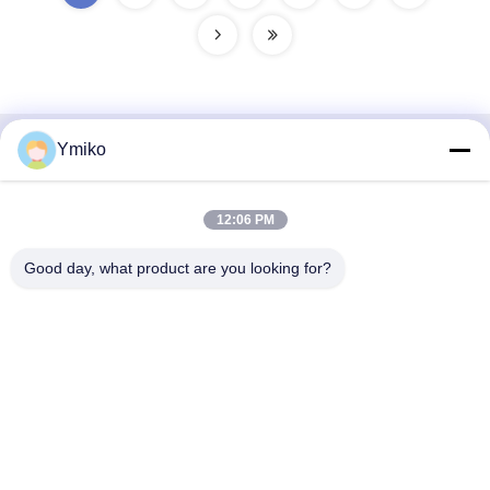
Ymiko
Быстрый контакт
Адрес
12:06 PM
№ 2618, 4-я дорога Конгган, зона экономического
Good day, what product are you looking for?
развития Юго-Западного аэропорта, город Чэнду,
провинция Сычуань, КНР.
Телефон
86-28-85739522
Электронная почта
sales_1@santoncc.com