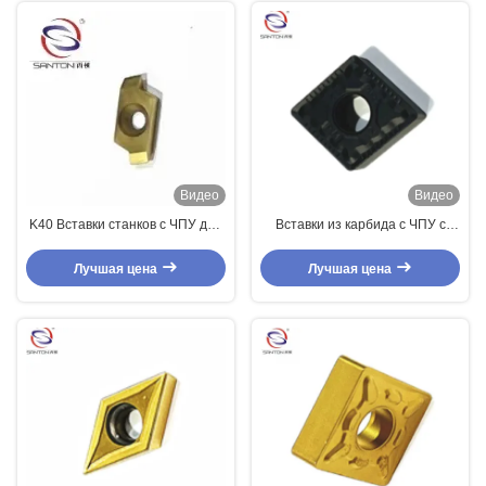
Видео
Видео
K40 Вставки станков с ЧПУ для
Вставки из карбида с ЧПУ с
обработки нержавеющей стали
покрытием СВД для
с покрытием TiAlN
отталкивания
Лучшая цена
Лучшая цена