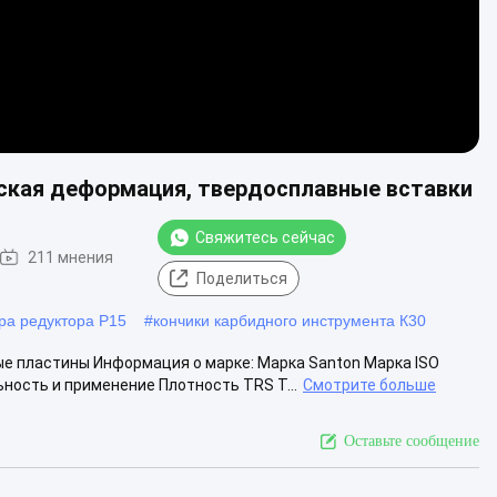
еская деформация, твердосплавные вставки
Свяжитесь сейчас
211 мнения
Поделиться
ра редуктора P15
#
кончики карбидного инструмента К30
е пластины Информация о марке: Марка Santon Марка ISO
ность и применение Плотность TRS Т...
Смотрите больше
Оставьте сообщение