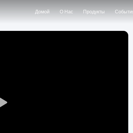
Домой
О Нас
Продукты
Событи
Play
Video