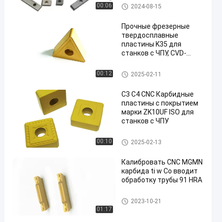
Карбидные фрезерные
Вставки карбида филируя
00:06
2024-08-15
вставки
Прочные фрезерные
твердосплавные
пластины K35 для
станков с ЧПУ, CVD-
покрытие для цветных
металлов
Вставки карбида поворачив
00:12
2025-02-11
ая
C3 C4 CNC Карбидные
пластины с покрытием
марки ZK10UF ISO для
станков с ЧПУ
Вставки карбида CNC
00:10
2025-02-13
Калибровать CNC MGMN
карбида ti w Co вводит
обработку трубы 91 HRA
Вставки карбида CNC
2023-10-21
01:17