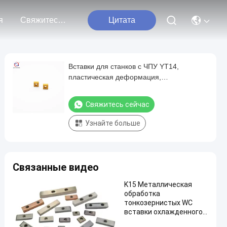
я
Свяжитесь С Нами
Цитата
Вставки для станков с ЧПУ YT14,
пластическая деформация,
твердосплавные вставки
Свяжитесь сейчас
Узнайте больше
Связанные видео
K15 Металлическая
обработка
тонкозернистых WC
вставки охлажденного
литого железа 91.5HRA