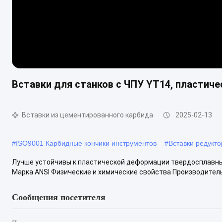
Вставки для станков с ЧПУ YT14, пластич
Вставки из цементированного карбида
2025-02-13
#
ISO9001 Карбидные кончики инструментов
#
Вставки редукто
Лучше устойчивы к пластической деформации твердосплавны
Марка ANSI Физические и химические свойства Производитель
Сообщения посетителя