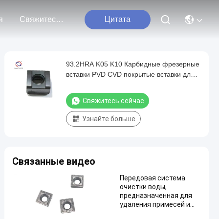
я
Свяжитесь С Нами
Цитата
93.2HRA K05 K10 Карбидные фрезерные
вставки PVD CVD покрытые вставки для
точного грунтования
Свяжитесь сейчас
Узнайте больше
Связанные видео
Передовая система
очистки воды,
предназначенная для
удаления примесей и
обеспечения