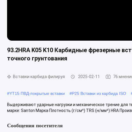
93.2HRA K05 K10 Карбидные фрезерные вс
точного грунтования
Вставки карбида филируя
2025-02-11
76 мнени
#
YT15 ПВД-покрытые вставки
#
P25 Вставки из карбида ISO
Выдерживают ударные нагрузки и механическое трение для т
марке: Santon Марка Плотность (г/см³) TRS (н/мм²) HRA Произ
Сообщения посетителя