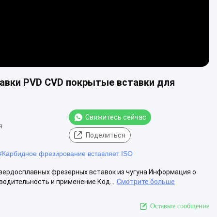
тавки PVD CVD покрытые вставки для
Свяжитесь сейчас
я
Поделиться
#
Карбидное фрезирование вставляет ISO
вердосплавных фрезерных вставок из чугуна Информация о
водительность и применение Код...
Смотрите больше
Оставьте сообщение