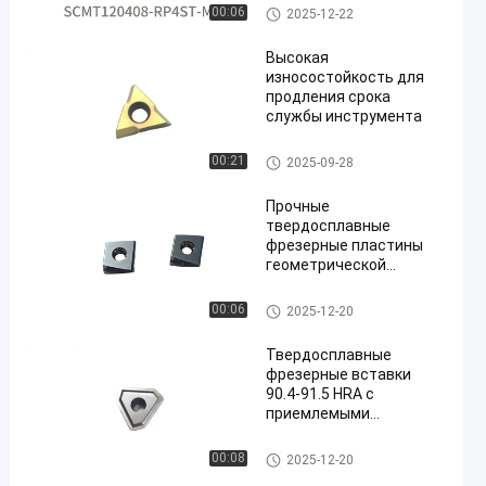
безопасной питьевой
Вставки карбида филируя
00:06
2025-12-22
воды в промышленных
условиях
Высокая
износостойкость для
продления срока
службы инструмента
Вставки карбида филируя
00:21
2025-09-28
Прочные
твердосплавные
фрезерные пластины
геометрической
конструкции для
получистовой
Вставки карбида филируя
00:06
2025-12-20
обработки таких
материалов, как чугун и
Твердосплавные
жаропрочные сплавы
фрезерные вставки
90.4-91.5 HRA с
приемлемыми
вариантами оплаты T/T
Вставки карбида филируя
00:08
2025-12-20