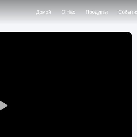
Домой
О Нас
Продукты
Событи
Play
Video