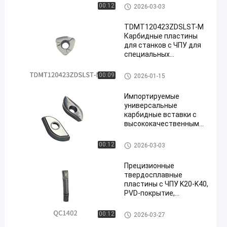
многослойным
Вставки карбида CNC
00:12
2026-03-03
покрытием TiAlN
TDMT120423ZDSLST-M
Карбидные пластины
для станков с ЧПУ для
специальных
фрезерных
инструментов и
Вставки карбида CNC
00:09
2026-01-15
тяжелой обработки
стали
Импортируемые
универсальные
карбидные вставки с
высококачественным
карбидом вольфрама и
многослойным
Вставки карбида CNC
00:12
2026-03-03
покрытием TiAlN
Прецизионные
твердосплавные
пластины с ЧПУ K20-K40,
PVD-покрытие,
исключительная
прочность благодаря
Вставки карбида CNC
00:12
2026-03-27
тонкой шлифовке