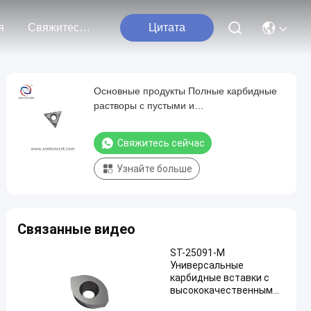
я
Свяжитесь С Нами
Цитата
Основные продукты Полные карбидные
растворы с пустыми и
цементированными карбидными
пластинами
Свяжитесь сейчас
Узнайте больше
Связанные видео
ST-25091-M
Универсальные
карбидные вставки с
высококачественным
карбидом вольфрама и