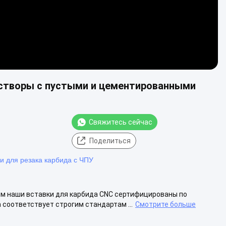
створы с пустыми и цементированными
Свяжитесь сейчас
Поделиться
и для резака карбида с ЧПУ
м наши вставки для карбида CNC сертифицированы по
а соответствует строгим стандартам ...
Смотрите больше