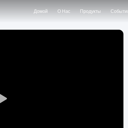
Домой
О Нас
Продукты
Событи
Play
Video