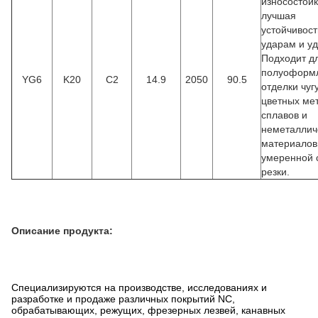
износостойк
лучшая
устойчивост
ударам и у
Подходит д
полуоформ
YG6
K20
С2
14.9
2050
90.5
отделки чуг
цветных ме
сплавов и
неметаллич
материалов
умеренной 
резки.
Описание продукта:
Специализируются на производстве, исследованиях и
разработке и продаже различных покрытий NC,
обрабатывающих, режущих, фрезерных лезвей, канавных