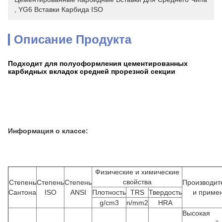
, 
YG6 Вставки Карбида ISO
Описание Продукта
Подходит для полуоформления цементированных
карбидных вкладок средней прорезной секции
Информация о классе:
Физические и химические
свойства
Степень
Степень
Степень
Производит
Сантона
ISO
ANSI
Плотность
TRS
Твердость
и приме
g/cm3
n/mm2
HRA
Высокая