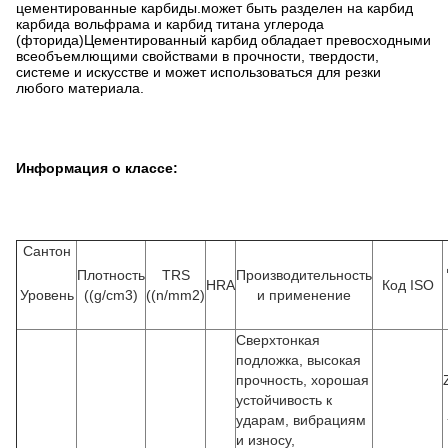
цементированные карбиды.может быть разделен на карбид
карбида вольфрама и карбид титана углерода
(фторида)Цементированный карбид обладает превосходными
всеобъемлющими свойствами в прочности, твердости,
системе и искусстве и может использоваться для резки
любого материала.
Информация о классе:
Сантон
Плотность
TRS
Производительность
HRA
Код ISO
Уровень
((g/cm3)
((n/mm2)
и применение
Сверхтонкая
подложка, высокая
прочность, хорошая
устойчивость к
ударам, вибрациям
и износу,