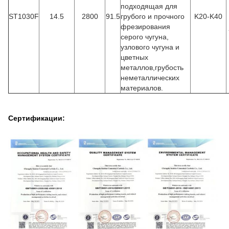
подходящая для
ST1030F
14.5
2800
91.5
грубого и прочного
K20-K40
фрезирования
серого чугуна,
узлового чугуна и
цветных
металлов,грубость
неметаллических
материалов.
Сертификации: